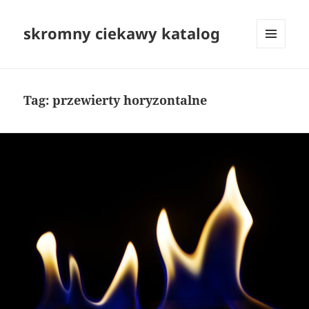
skromny ciekawy katalog
MENU
I
WIDGETY
Tag:
przewierty horyzontalne