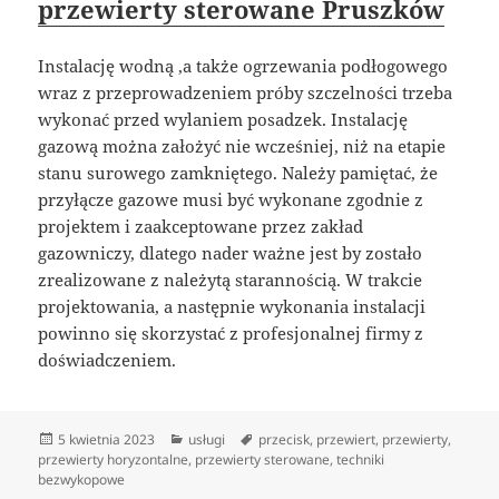
przewierty sterowane Pruszków
Instalację wodną ,a także ogrzewania podłogowego
wraz z przeprowadzeniem próby szczelności trzeba
wykonać przed wylaniem posadzek. Instalację
gazową można założyć nie wcześniej, niż na etapie
stanu surowego zamkniętego. Należy pamiętać, że
przyłącze gazowe musi być wykonane zgodnie z
projektem i zaakceptowane przez zakład
gazowniczy, dlatego nader ważne jest by zostało
zrealizowane z należytą starannością. W trakcie
projektowania, a następnie wykonania instalacji
powinno się skorzystać z profesjonalnej firmy z
doświadczeniem.
Data
Kategorie
Tagi
5 kwietnia 2023
usługi
przecisk
,
przewiert
,
przewierty
,
publikacji
przewierty horyzontalne
,
przewierty sterowane
,
techniki
bezwykopowe