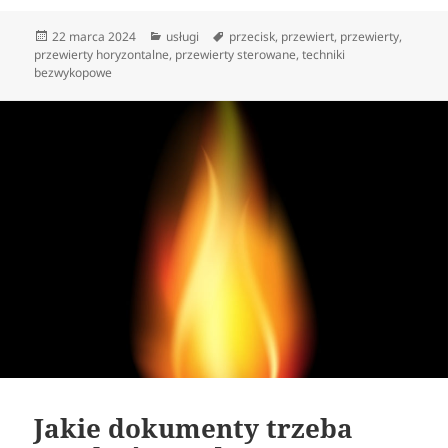
Data
Kategorie
Tagi
22 marca 2024
usługi
przecisk
,
przewiert
,
przewierty
,
publikacji
przewierty horyzontalne
,
przewierty sterowane
,
techniki
bezwykopowe
Jakie dokumenty trzeba