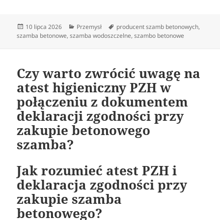
Data
Kategorie
Tagi
10 lipca 2026
Przemysł
producent szamb betonowych
,
publikacji
szamba betonowe
,
szamba wodoszczelne
,
szambo betonowe
Czy warto zwrócić uwagę na
atest higieniczny PZH w
połączeniu z dokumentem
deklaracji zgodności przy
zakupie betonowego
szamba?
Jak rozumieć atest PZH i
deklaracja zgodności przy
zakupie szamba
betonowego?