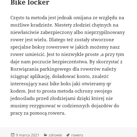
Bike locker
Często ta metoda jest jednak omijana ze względu na
możliwe kradzieże. Niestety złodziei chętnych na
niewłaściwie zabezpieczony albo nieprzypilnowany
rower jest wielu. Dlatego też zostały stworzone
specjalne boksy rowerowe w jakich możemy nasz
rower umieścić. Jest to niezwykle proste ,a przy tym
daje nam poczucie bezpieczeństwa. By skorzystać z
Rozwiązania parkingowego dla rowerów należy
ściągnąć aplikację, doładować konto, znaleźć
interesujący nasz bike boks jaki otwieramy qr
kodem. Jest to prosta metoda ochrony swojego
jednośladu przed złodziejami dzięki której nie
musimy rezygnować w codziennych dojazdów do
pracy za pomocą roweru.
Data
Kategorie
Tagi
9 marca 2021
zdrowie
rowery