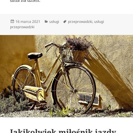
dnia na dzień.
Data
Kategorie
Tagi
16 marca 2021
usługi
przeprowadzki
,
usługi
publikacji
przeprowadzki
Jakikolwiek miłośnik jazdy