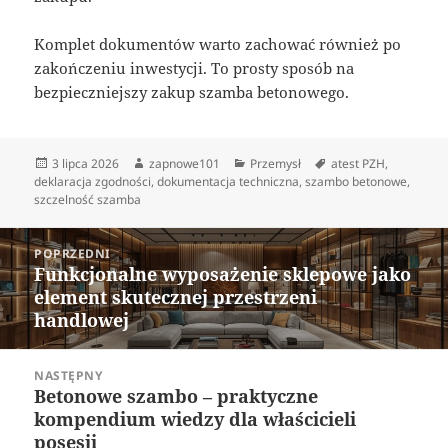
Komplet dokumentów warto zachować również po
zakończeniu inwestycji. To prosty sposób na
bezpieczniejszy zakup szamba betonowego.
Data
Autor
Kategorie
Tagi
3 lipca 2026
zapnowe101
Przemysł
atest PZH
,
publikacji
deklaracja zgodności
,
dokumentacja techniczna
,
szambo betonowe
,
szczelność szamba
Nawigacja
POPRZEDNI
wpisu
Funkcjonalne wyposażenie sklepowe jako
Poprzedni
element skutecznej przestrzeni
wpis:
handlowej
NASTĘPNY
Betonowe szambo – praktyczne
Następny
kompendium wiedzy dla właścicieli
wpis:
posesji