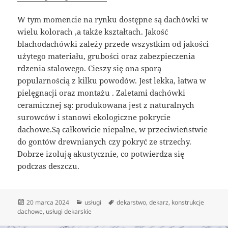
W tym momencie na rynku dostępne są dachówki w
wielu kolorach ,a także kształtach. Jakość
blachodachówki zależy przede wszystkim od jakości
użytego materiału, grubości oraz zabezpieczenia
rdzenia stalowego. Cieszy się ona sporą
popularnością z kilku powodów. Jest lekka, łatwa w
pielęgnacji oraz montażu . Zaletami dachówki
ceramicznej są: produkowana jest z naturalnych
surowców i stanowi ekologiczne pokrycie
dachowe.Są całkowicie niepalne, w przeciwieństwie
do gontów drewnianych czy pokryć ze strzechy.
Dobrze izolują akustycznie, co potwierdza się
podczas deszczu.
Data
Kategorie
Tagi
20 marca 2024
usługi
dekarstwo
,
dekarz
,
konstrukcje
publikacji
dachowe
,
usługi dekarskie