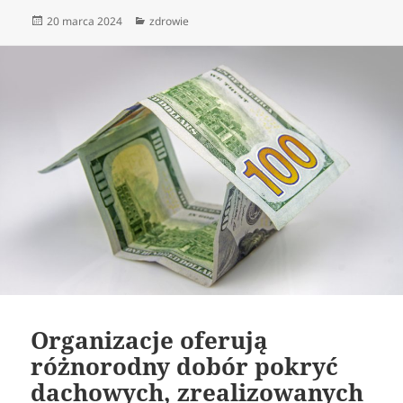
Data
Kategorie
20 marca 2024
zdrowie
publikacji
Organizacje oferują
różnorodny dobór pokryć
dachowych, zrealizowanych