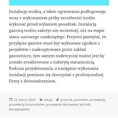
Instalację wodną ,a także ogrzewania podłogowego
wraz z wykonaniem próby szczelności trzeba
wykonać przed wylaniem posadzek. Instalację
gazową wolno założyć nie wcześniej, niż na etapie
stanu surowego zamkniętego. Przystoi pamiętać, że
przyłącze gazowe musi być wykonane zgodnie z
projektem i zaakceptowane przez zakład
gazowniczy, tym samym nadzwyczaj ważne jest by
zostało zrealizowane z należytą starannością.
Podczas projektowania, a następnie wykonania
instalacji powinno się skorzystać z profesjonalnej
firmy z doświadczeniem.
Data
Kategorie
Tagi
22 marca 2024
usługi
przecisk
,
przewiert
,
przewierty
,
publikacji
przewierty horyzontalne
,
przewierty sterowane
,
techniki
bezwykopowe