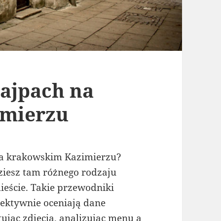
ajpach na
imierzu
 na krakowskim Kazimierzu?
ziesz tam różnego rodzaju
eście. Takie przewodniki
iektywnie oceniają dane
tując zdjęcia, analizując menu a