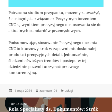
Patrząc na studium przypadku, możemy zauważyć,
że osiągnięcia związane z Pecyzyjnym toczeniem
CNC są wynikiem precyzyjnego dostosowania się do
aktualnych standardów przemysłowych.
Podsumowując, stosowanie Pecyzyjnego toczenia
CNC to kluczowy krok w zapewnieniudoskonałej
produkcji precyzyjnych detali. Jednocześnie,
śledzenie świeżych trendów i postępu w tej
dziedzinie pozwoli utrzymać przewagę
konkurencyjną.
Data
Autor
Kategorie
16 maja 2024
zapnowe101
usługi
publikacji
Nawigacja
POPRZEDNI
wpisu
Rola Specjalisty ds. Dokumentów: Stróż
Poprzedni