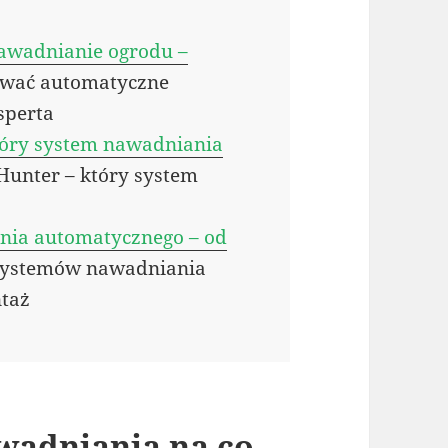
awadnianie ogrodu –
ować automatyczne
sperta
który system nawadniania
 Hunter – który system
nia automatycznego – od
systemów nawadniania
ntaż
wadniania na co