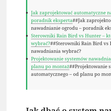
Jak zaprojektować automatyczne n
poradnik eksperta
##Jak zaprojekt
nawadnianie ogrodu – poradnik ek
Sterowniki Rain Bird vs Hunter – 
wybrać?
##Sterowniki Rain Bird vs
nawadniania wybrać?
Projektowanie systemów nawadnia
planu po montaż
##Projektowanie 
automatycznego – od planu po mo
Jak dbać o system na