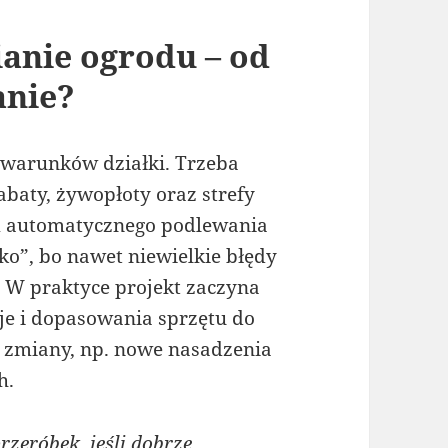
nie ogrodu – od
anie?
warunków działki. Trzeba
rabaty, żywopłoty oraz strefy
em automatycznego podlewania
o”, bo nawet niewielkie błędy
 W praktyce projekt zaczyna
je i dopasowania sprzętu do
e zmiany, np. nowe nasadzenia
h.
zeróbek, jeśli dobrze