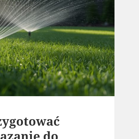
rzygotować
ązanie do