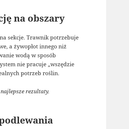
ację na obszary
na sekcje. Trawnik potrzebuje
we, a żywopłot innego niż
owanie wodą w sposób
system nie pracuje „wszędzie
ealnych potrzeb roślin.
ajlepsze rezultaty.
 podlewania