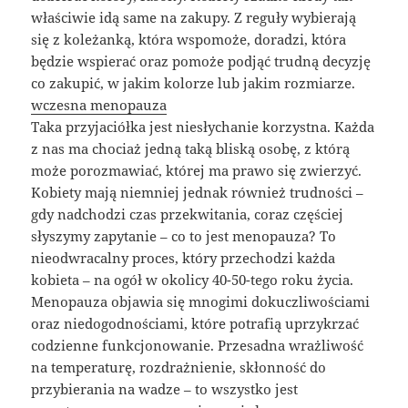
właściwie idą same na zakupy. Z reguły wybierają
się z koleżanką, która wspomoże, doradzi, która
będzie wspierać oraz pomoże podjąć trudną decyzję
co zakupić, w jakim kolorze lub jakim rozmiarze.
wczesna menopauza
Taka przyjaciółka jest niesłychanie korzystna. Każda
z nas ma chociaż jedną taką bliską osobę, z którą
może porozmawiać, której ma prawo się zwierzyć.
Kobiety mają niemniej jednak również trudności –
gdy nadchodzi czas przekwitania, coraz częściej
słyszymy zapytanie – co to jest menopauza? To
nieodwracalny proces, który przechodzi każda
kobieta – na ogół w okolicy 40-50-tego roku życia.
Menopauza objawia się mnogimi dokuczliwościami
oraz niedogodnościami, które potrafią uprzykrzać
codzienne funkcjonowanie. Przesadna wrażliwość
na temperaturę, rozdrażnienie, skłonność do
przybierania na wadze – to wszystko jest