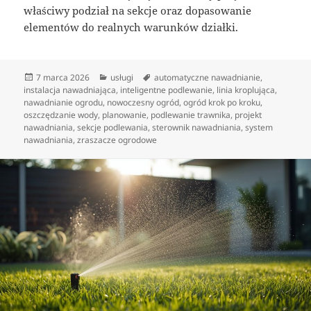
właściwy podział na sekcje oraz dopasowanie
elementów do realnych warunków działki.
Data
Kategorie
Tagi
7 marca 2026
usługi
automatyczne nawadnianie
,
publikacji
instalacja nawadniająca
,
inteligentne podlewanie
,
linia kroplująca
,
nawadnianie ogrodu
,
nowoczesny ogród
,
ogród krok po kroku
,
oszczędzanie wody
,
planowanie
,
podlewanie trawnika
,
projekt
nawadniania
,
sekcje podlewania
,
sterownik nawadniania
,
system
nawadniania
,
zraszacze ogrodowe